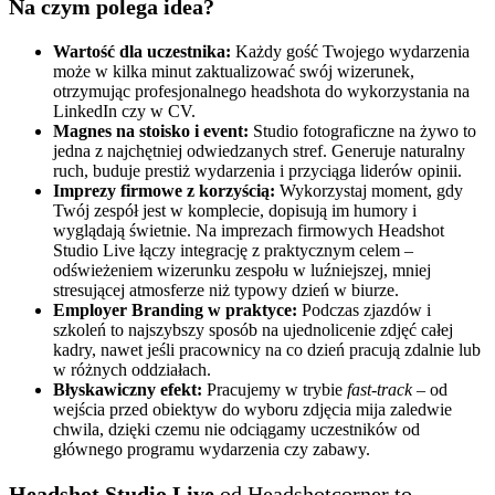
Na czym polega idea?
Wartość dla uczestnika:
Każdy gość Twojego wydarzenia
może w kilka minut zaktualizować swój wizerunek,
otrzymując profesjonalnego headshota do wykorzystania na
LinkedIn czy w CV.
Magnes na stoisko i event:
Studio fotograficzne na żywo to
jedna z najchętniej odwiedzanych stref. Generuje naturalny
ruch, buduje prestiż wydarzenia i przyciąga liderów opinii.
Imprezy firmowe z korzyścią:
Wykorzystaj moment, gdy
Twój zespół jest w komplecie, dopisują im humory i
wyglądają świetnie. Na imprezach firmowych Headshot
Studio Live łączy integrację z praktycznym celem –
odświeżeniem wizerunku zespołu w luźniejszej, mniej
stresującej atmosferze niż typowy dzień w biurze.
Employer Branding w praktyce:
Podczas zjazdów i
szkoleń to najszybszy sposób na ujednolicenie zdjęć całej
kadry, nawet jeśli pracownicy na co dzień pracują zdalnie lub
w różnych oddziałach.
Błyskawiczny efekt:
Pracujemy w trybie
fast-track
– od
wejścia przed obiektyw do wyboru zdjęcia mija zaledwie
chwila, dzięki czemu nie odciągamy uczestników od
głównego programu wydarzenia czy zabawy.
Headshot Studio Live
od Headshotcorner to