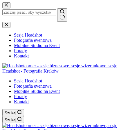
Przejdź
do
treści
Brak
wyników
Sesja Headshot
Fotografia eventowa
Mobilne Studio na Event
Porady
Kontakt
Sesja Headshot
Fotografia eventowa
Mobilne Studio na Event
Porady
Kontakt
Szukaj
Szukaj