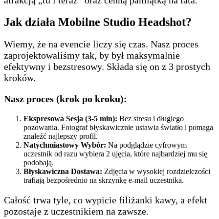
atrakcją „tu i teraz” oraz cenną pamiątką na lata.
Jak działa Mobilne Studio Headshot?
Wiemy, że na evencie liczy się czas. Nasz proces
zaprojektowaliśmy tak, by był maksymalnie
efektywny i bezstresowy. Składa się on z 3 prostych
kroków.
Nasz proces (krok po kroku):
Ekspresowa Sesja (3-5 min):
Bez stresu i długiego
pozowania. Fotograf błyskawicznie ustawia światło i pomaga
znaleźć najlepszy profil.
Natychmiastowy Wybór:
Na podglądzie cyfrowym
uczestnik od razu wybiera 2 ujęcia, które najbardziej mu się
podobają.
Błyskawiczna Dostawa:
Zdjęcia w wysokiej rozdzielczości
trafiają bezpośrednio na skrzynkę e-mail uczestnika.
Całość trwa tyle, co wypicie filiżanki kawy, a efekt
pozostaje z uczestnikiem na zawsze.